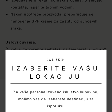
Izbegavajte direktan kontakt s očima. U slučaju
kontakta, isperite toplom vodom.
Nakon upotrebe proizvoda, preporučuje se
nanošenje SPF kreme za zaštitu od sunčevih
zraka.
Uslovi čuvanja:
Čuvati u zatvorenoj ambalaži na temperaturi od +5°
do +25°C, dalje od direktne sunčeve svjetlosti, van
L&L SKIN
domašaja dece.
IZABERITE VAŠU
LOKACIJU
Za vaše personalizovano iskustvo kupovine,
SLIČNI PROIZVODI:
molimo vas da izaberete destinaciju za
isporuku.