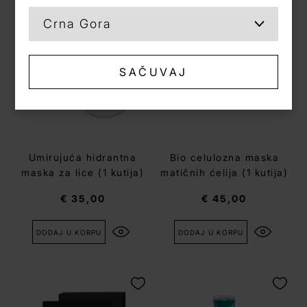
SAČUVAJ
Umirujuća hidrantna
Bio celulozna maska
maska za lice (1 kutija)
matičnih ćelija (1 kutija)
€ 35,00
€ 45,00
DODAJ U KORPU
DODAJ U KORPU