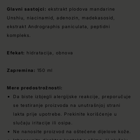
Glavni sastojci:
ekstrakt plodova mandarine
Unshiu, niacinamid, adenozin, madekasosid,
ekstrakt Andrographis paniculata, peptidni
kompleks.
Efekat:
hidratacija, obnova
Zapremina:
150 ml
Mere predostrožnosti:
Da biste izbjegli alergijske reakcije, preporučuje
se testiranje proizvoda na unutrašnjoj strani
lakta prije upotrebe. Prekinite korišćenje u
slučaju iritacije ili osipa.
Ne nanosite proizvod na oštećene dijelove kože.