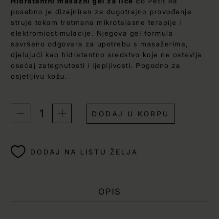
Hidratantni masažni gel za lice
od Petit Ra
posebno je dizajniran za dugotrajno provođenje
struje tokom tretmana mikrotalasne terapije i
elektromiostimulacije. Njegova gel formula
savršeno odgovara za upotrebu s masažerima,
djelujući kao hidratantno sredstvo koje ne ostavlja
osećaj zategnutosti i ljepljivosti. Pogodno za
osjetljivu kožu.
DODAJ U KORPU
DODAJ NA LISTU ŽELJA
OPIS