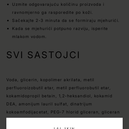
Uzmite odgovarajuću količinu proizvoda i
ravnomjerno ga rasporedite po koži.
Sačekajte 2-3 minuta da se formiraju mjehurići.
Kada se mjehurići potpuno razviju, isperite
mlakom vodom.
SVI SASTOJCI
Voda, glicerin, kopolimer akrilata, metil
perfluoroizobutil etar, metil perfluorobutil etar,
kokamidopropil betain, 1,2-heksandiol, kokamid
DEA, amonijum lauril sulfat, dinatrijum
kokoamfodijacetat, PEG-7 hlorid gliceran, gliceran
Ks Guma, polihidroksistearinska kiselina, izononil
izononanoat, etilheksil izononanoat, kalijum kokoil
L&L SKIN