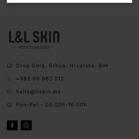
Crna Gora, Srbija, Hrvatska, BIH
+382 69 962 012
hello@llskin.me
Pon-Pet - 08:00h-16:00h