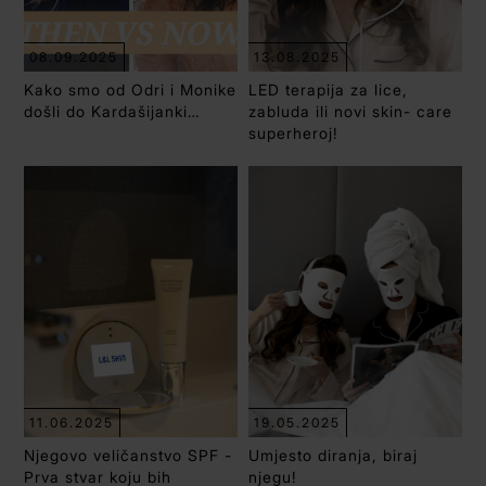
08.09.2025
13.08.2025
Kako smo od Odri i Monike
LED terapija za lice,
došli do Kardašijanki…
zabluda ili novi skin- care
superheroj!
11.06.2025
19.05.2025
Njegovo veličanstvo SPF -
Umjesto diranja, biraj
Prva stvar koju bih
njegu!