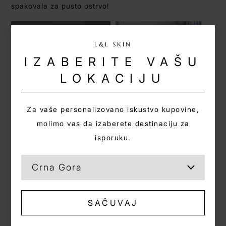
spakovala za pusto ostrvo!
L&L SKIN
IZABERITE VAŠU
LOKACIJU
Za vaše personalizovano iskustvo kupovine,
molimo vas da izaberete destinaciju za
isporuku.
23.04.2025
08.04.2025
Čista koža - prapočetak
Vjerujem, ne vjerujem…
svega
(kako sam povjerovala
L&L Skin brendu)
SAČUVAJ
1
2