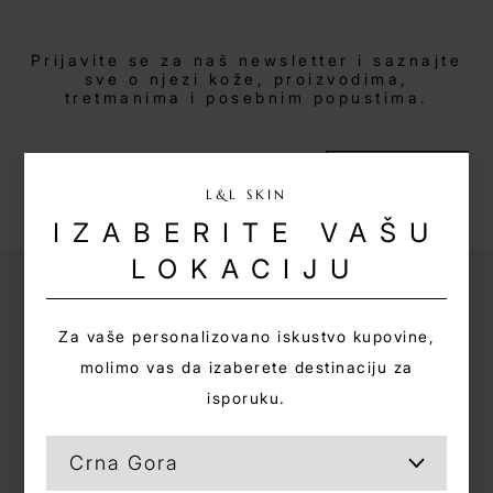
Prijavite se za naš newsletter i saznajte
sve o njezi kože, proizvodima,
tretmanima i posebnim popustima.
PRIJAVI SE
L&L SKIN
IZABERITE VAŠU
LOKACIJU
Za vaše personalizovano iskustvo kupovine,
molimo vas da izaberete destinaciju za
isporuku.
Crna Gora, Srbija, Hrvatska, BIH
+382 69 962 012