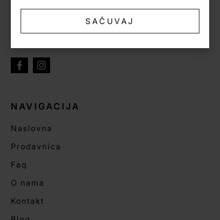
hello@llskin.me
SAČUVAJ
Pon-Pet - 08:00h-16:00h
NAVIGACIJA
Naslovna
Prodavnica
Faq
O nama
Kontakt
Blog